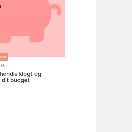
lbud
025
t handle klogt og
 dit budget