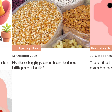
Budget og tilbud
Budget og ti
13. October 2025
02. October 2
 der
Hvilke dagligvarer kan købes
Tips til a
billigere i bulk?
overholde