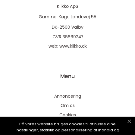
web:
www.klikko.dk
Menu
Annoncering
Om os
Cookies
På vores website bruges cookies til at huske dine
Kontakt os
indstillinger, statistik og personalisering af indhold og
Sitemap