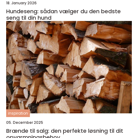
18. January 2026
Hundeseng: sådan vælger du den bedste
seng til din hund
inspiration
05. December 2025
Brænde til salg: den perfekte løsning til dit
opvarmningsbehov