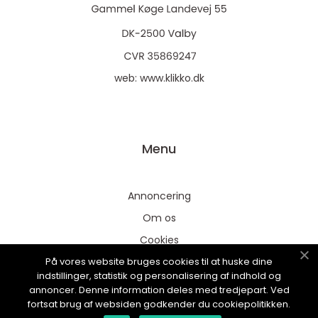
web:
www.klikko.dk
Menu
Annoncering
Om os
Cookies
På vores website bruges cookies til at huske dine
Kontakt os
indstillinger, statistik og personalisering af indhold og
Sitemap
annoncer. Denne information deles med tredjepart. Ved
fortsat brug af websiden godkender du cookiepolitikken.