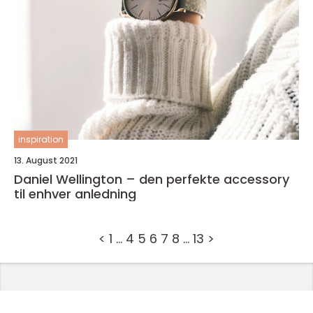
inspiration
13. August 2021
Daniel Wellington – den perfekte accessory
til enhver anledning
<
1
…
4
5
6
7
8
…
13
>