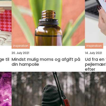
inspiration
inspiration
20. July 2021
14. July 2021
e til
Mindst mulig moms og afgift på
Ud fra en
din hampolie
pejlemærk
efter