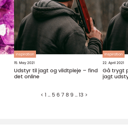
inspiration
inspiration
15. May 2021
22. April 2021
Udstyr til jagt og vildtpleje – find
Gå trygt 
det online
jagt udst
<
1
…
5
6
7
8
9
…
13
>