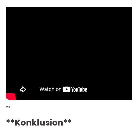
**
**Konklusion**