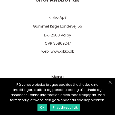
web:
www.klikko.dk
Menu
På vores website bruges cookies til at huske dine
indstillinger, statistik og personalisering af indhold og
Annoncering
annoncer. Denne information deles med tredjepart. Ved
fortsat brug af websiden godkender du cookiepolitikken.
Om os
Ok
Privatlivspolitik
Cookies